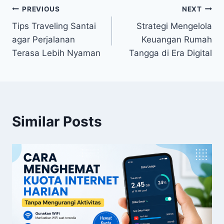
Post
PREVIOUS
NEXT
Tips Traveling Santai
Strategi Mengelola
navigation
agar Perjalanan
Keuangan Rumah
Terasa Lebih Nyaman
Tangga di Era Digital
Similar Posts