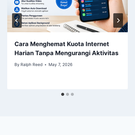
Cara Menghemat Kuota Internet
Harian Tanpa Mengurangi Aktivitas
By
Ralph Reed
May 7, 2026