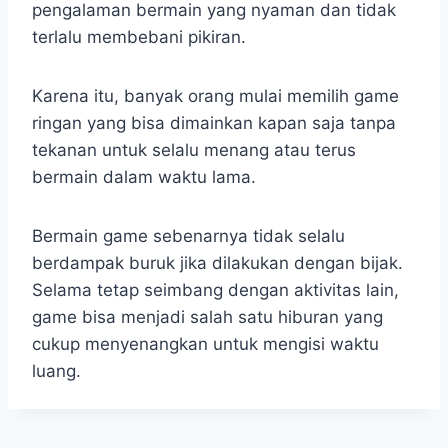
pengalaman bermain yang nyaman dan tidak
terlalu membebani pikiran.
Karena itu, banyak orang mulai memilih game
ringan yang bisa dimainkan kapan saja tanpa
tekanan untuk selalu menang atau terus
bermain dalam waktu lama.
Bermain game sebenarnya tidak selalu
berdampak buruk jika dilakukan dengan bijak.
Selama tetap seimbang dengan aktivitas lain,
game bisa menjadi salah satu hiburan yang
cukup menyenangkan untuk mengisi waktu
luang.