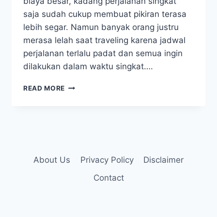
biaya besar, kadang perjalanan singkat
saja sudah cukup membuat pikiran terasa
lebih segar. Namun banyak orang justru
merasa lelah saat traveling karena jadwal
perjalanan terlalu padat dan semua ingin
dilakukan dalam waktu singkat….
TIPS
READ MORE
TRAVELING
SANTAI
AGAR
PERJALANAN
TERASA
LEBIH
NYAMAN
About Us
Privacy Policy
Disclaimer
Contact