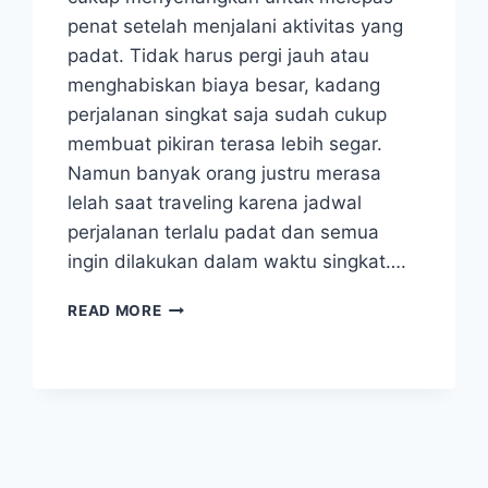
penat setelah menjalani aktivitas yang
padat. Tidak harus pergi jauh atau
menghabiskan biaya besar, kadang
perjalanan singkat saja sudah cukup
membuat pikiran terasa lebih segar.
Namun banyak orang justru merasa
lelah saat traveling karena jadwal
perjalanan terlalu padat dan semua
ingin dilakukan dalam waktu singkat….
TIPS
READ MORE
TRAVELING
SANTAI
AGAR
PERJALANAN
TERASA
LEBIH
NYAMAN