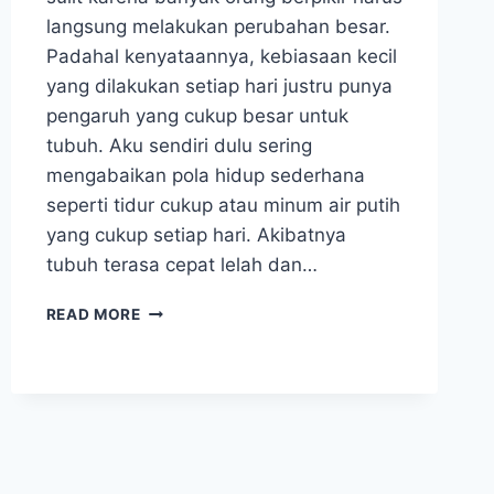
langsung melakukan perubahan besar.
Padahal kenyataannya, kebiasaan kecil
yang dilakukan setiap hari justru punya
pengaruh yang cukup besar untuk
tubuh. Aku sendiri dulu sering
mengabaikan pola hidup sederhana
seperti tidur cukup atau minum air putih
yang cukup setiap hari. Akibatnya
tubuh terasa cepat lelah dan…
KEBIASAAN
READ MORE
SEDERHANA
YANG
MEMBANTU
TUBUH
TETAP
SEHAT
SETIAP
HARI